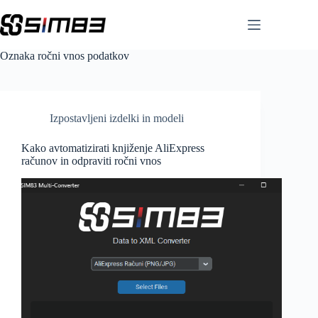
Skip
to
content
Oznaka
ročni vnos podatkov
Izpostavljeni izdelki in modeli
Kako avtomatizirati knjiženje AliExpress
računov in odpraviti ročni vnos