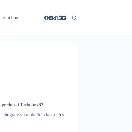
arilni boni
i
in prednosti Tachobox83
a tahografe v kombijih in kako jih s