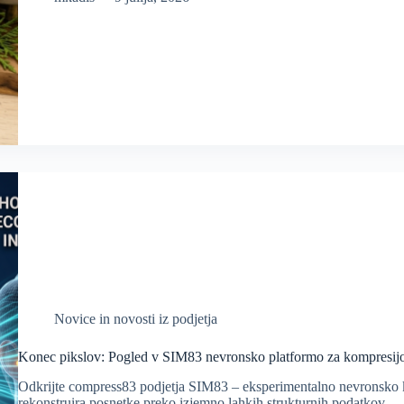
Novice in novosti iz podjetja
Konec pikslov: Pogled v SIM83 nevronsko platformo za kompresij
Odkrijte compress83 podjetja SIM83 – eksperimentalno nevronsko k
rekonstruira posnetke preko izjemno lahkih strukturnih podatkov.