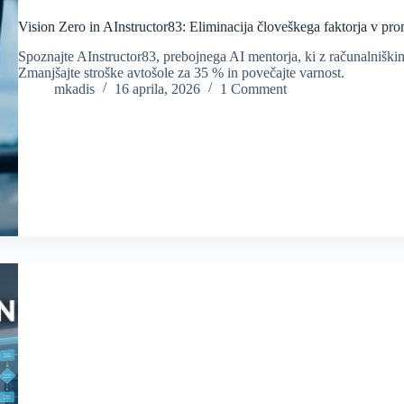
Vision Zero in AInstructor83: Eliminacija človeškega faktorja v pr
Spoznajte AInstructor83, prebojnega AI mentorja, ki z računalniški
Zmanjšajte stroške avtošole za 35 % in povečajte varnost.
mkadis
16 aprila, 2026
1 Comment