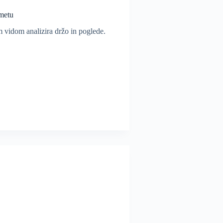
ometu
m vidom analizira držo in poglede.