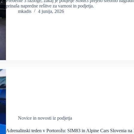
Preberite 3 razloge, zakaj je podjetje SIM83 prejelo srebrno nagrado
prinaša napredne rešitve za varnost in podjetja.
mkadis
4 junija, 2026
Novice in novosti iz podjetja
Adrenalinski teden v Portorožu: SIM83 in Alpine Cars Slovenia na 