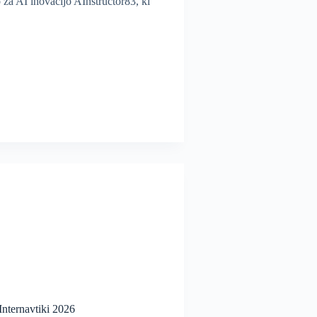
 za AI inovacijo AInstructor83, ki
Internavtiki 2026