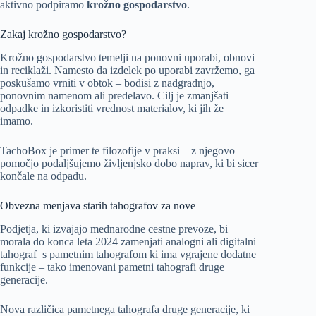
aktivno podpiramo
krožno gospodarstvo
.
Zakaj krožno gospodarstvo?
Krožno gospodarstvo temelji na ponovni uporabi, obnovi
in reciklaži. Namesto da izdelek po uporabi zavržemo, ga
poskušamo vrniti v obtok – bodisi z nadgradnjo,
ponovnim namenom ali predelavo. Cilj je zmanjšati
odpadke in izkoristiti vrednost materialov, ki jih že
imamo.
TachoBox je primer te filozofije v praksi – z njegovo
pomočjo podaljšujemo življenjsko dobo naprav, ki bi sicer
končale na odpadu.
Obvezna menjava starih tahografov za nove
Podjetja, ki izvajajo mednarodne cestne prevoze, bi
morala do konca leta 2024 zamenjati analogni ali digitalni
tahograf s pametnim tahografom ki ima vgrajene dodatne
funkcije – tako imenovani pametni tahografi druge
generacije.
Nova različica pametnega tahografa druge generacije, ki