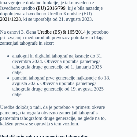
ima vgrajene dodatne funkcije, je tako uvedena z
Izvedbeno uredbo
(EU) 2016/799
, kij e bila nazadnje
dopolnjena z Izvedbeno Uredbo Komisije (EU)
2021/1228
, ki se uporablja od 21. avgusta 2023.
Na osnovi 3. člena
Uredbe (ES) št 165/2014
je potrebno
pri izvajanju mednarodnih prevozov potnikov in blaga
zamenjati tahografe in sicer:
analogni in digitalni tahograf najkasneje do 31.
decembra 2024. Obvezna uporaba pametnega
tahografa druge generacije od 1. januarja 2025
dalje;
pametni tahograf prve generacije najkasneje do 18.
avgusta 2025. Obvezna uporaba pametnega
tahografa druge generacije od 19. avgusta 2025
dalje.
Uredbe določajo tudi, da je potrebno v primeru okvare
pametnega tahografa obvezno zamenjati tahograf s
pametnim tahografom druge generacije, ne glede na to,
kakšen prevoz se opravlja s tem vozilom.
Podaljšanje roka za zamenjavo tahografov