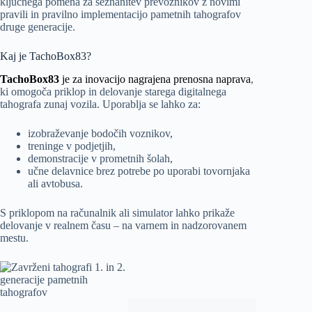
ključnega pomena za seznanitev prevoznikov z novimi
pravili in pravilno implementacijo pametnih tahografov
druge generacije.
Kaj je TachoBox83?
TachoBox83
je za inovacijo nagrajena prenosna naprava
,
ki omogoča priklop in delovanje starega digitalnega
tahografa zunaj vozila. Uporablja se lahko za:
izobraževanje bodočih voznikov,
treninge v podjetjih,
demonstracije v prometnih šolah,
učne delavnice brez potrebe po uporabi tovornjaka
ali avtobusa.
S priklopom na računalnik ali simulator lahko prikaže
delovanje v realnem času – na varnem in nadzorovanem
mestu.