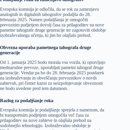
Evropska komisija je odločila, da se rok za zamenjavo
analognih in digitalnih tahografov podaljša do 28.
februarja 2025. Namen podaljšanja je omogočiti
prevoznim podjetjem dovolj časa za prilagoditev na nove
pametne tahografe druge generacije ter zagotoviti obdobje
izobraževalnega učenja, ki jim bo olajšalo prehod.
Obvezna uporaba pametnega tahografa druge
generacije
Od 1. januarja 2025 bodo morala vsa vozila, ki opravljajo
mednarodne prevoze, uporabljati pametni tahograf druge
generacije. Vendar pa bo do 28. februarja 2025 poudarek
na izobraževanju in obveščanju prevoznikov o novih
zahtevah, pri čemer kazni za neizpolnjevanje obveznosti
ne bodo uvedene pred tem datumom.
Razlog za podaljšanje roka
Evropska komisija je podaljšanje sprejela z namenom, da
bi transportnim podjetjem omogočila več časa za
prilagoditev na nove zahteve in olajšala prehod na
sodobnejšo tehnologijo. Izobraževalno obdobje je