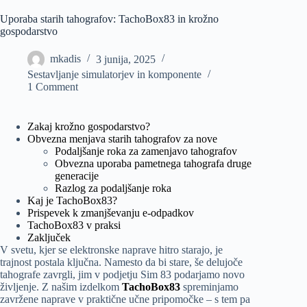
Uporaba starih tahografov: TachoBox83 in krožno
gospodarstvo
mkadis
3 junija, 2025
Sestavljanje simulatorjev in komponente
1 Comment
Zakaj krožno gospodarstvo?
Obvezna menjava starih tahografov za nove
Podaljšanje roka za zamenjavo tahografov
Obvezna uporaba pametnega tahografa druge
generacije
Razlog za podaljšanje roka
Kaj je TachoBox83?
Prispevek k zmanjševanju e-odpadkov
TachoBox83 v praksi
Zaključek
V svetu, kjer se elektronske naprave hitro starajo, je
trajnost postala ključna. Namesto da bi stare, še delujoče
tahografe zavrgli, jim v podjetju Sim 83 podarjamo novo
življenje. Z našim izdelkom
TachoBox83
spreminjamo
zavržene naprave v praktične učne pripomočke – s tem pa