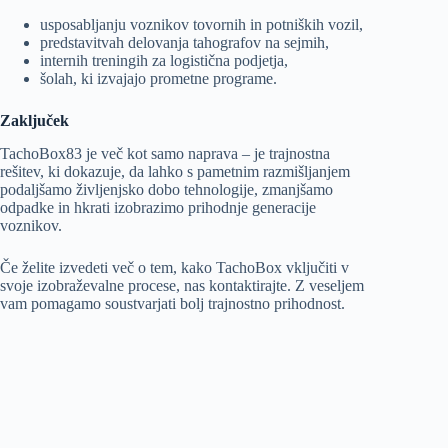
usposabljanju voznikov tovornih in potniških vozil,
predstavitvah delovanja tahografov na sejmih,
internih treningih za logistična podjetja,
šolah, ki izvajajo prometne programe.
Zaključek
TachoBox83 je več kot samo naprava – je trajnostna
rešitev, ki dokazuje, da lahko s pametnim razmišljanjem
podaljšamo življenjsko dobo tehnologije, zmanjšamo
odpadke in hkrati izobrazimo prihodnje generacije
voznikov.
Če želite izvedeti več o tem, kako TachoBox vključiti v
svoje izobraževalne procese, nas kontaktirajte. Z veseljem
vam pomagamo soustvarjati bolj trajnostno prihodnost.