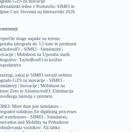
agrado GZS za inovacije
drenalinski teden v Portorožu: SIM83 in
lpine Cars Slovenia na Internavtiki 2026
komentarji
reprečite drage napake na terenu:
poraba tahografa do 3,5 tone in prednosti
achobox83 - SIM83 - Simulatorji |
novacije | Mobilnost
na
Uporaba starih
ahografov: TachoBox83 in krožno
ospodarstvo
 razlogi, zakaj je SIM83 osvojil srebrno
agrado GZS za inovacije - SIM83 -
mulatorji | Inovacije | Mobilnost
na
ision Zero in AInstructor83: Eliminacija
loveškega faktorja v prometu
IM83: More than just simulators –
tegrated solutions for digitising processes
nd warehouses - SIM83 - Simulators,
nnovation and Mobility
na
Prihodnost
zobraževanja voznikov: Ali lahko