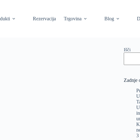
dukti
Rezervacija
Trgovina
Blog
D
Išči
Zadnje 
P
U
T
U
i
u
K
n
3