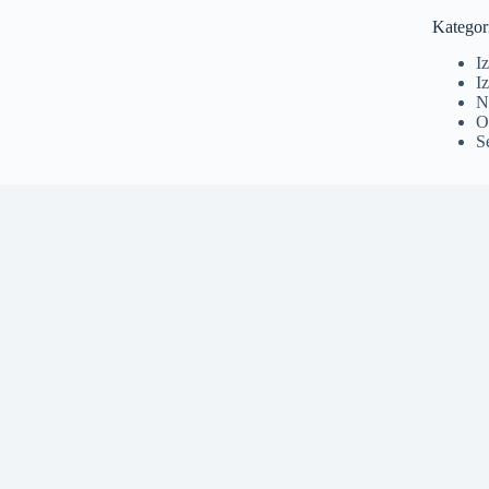
Kategor
I
Iz
N
O
S