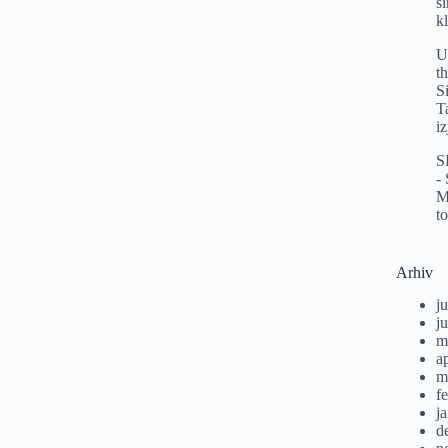
s
k
U
t
S
T
i
S
-
M
t
Arhiv
ju
j
m
a
m
f
j
d