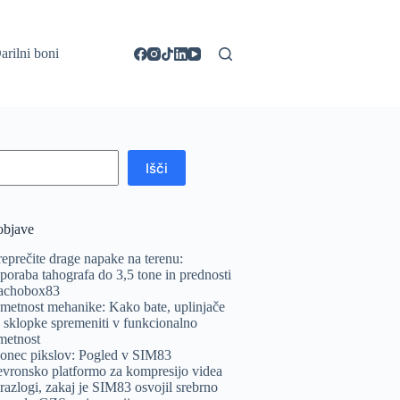
arilni boni
Išči
objave
reprečite drage napake na terenu:
poraba tahografa do 3,5 tone in prednosti
achobox83
metnost mehanike: Kako bate, uplinjače
n sklopke spremeniti v funkcionalno
metnost
onec pikslov: Pogled v SIM83
evronsko platformo za kompresijo videa
 razlogi, zakaj je SIM83 osvojil srebrno