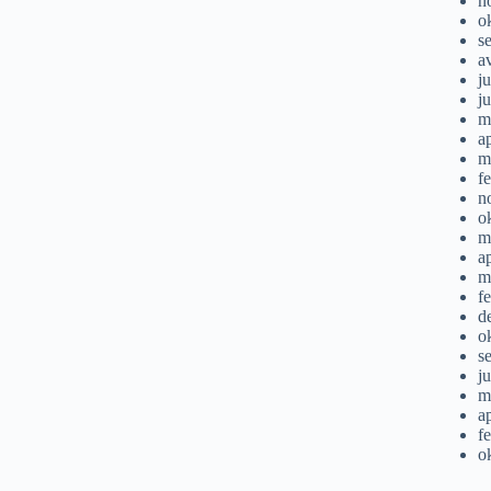
n
o
s
a
ju
j
m
a
m
f
n
o
m
a
m
f
d
o
s
j
m
a
f
o