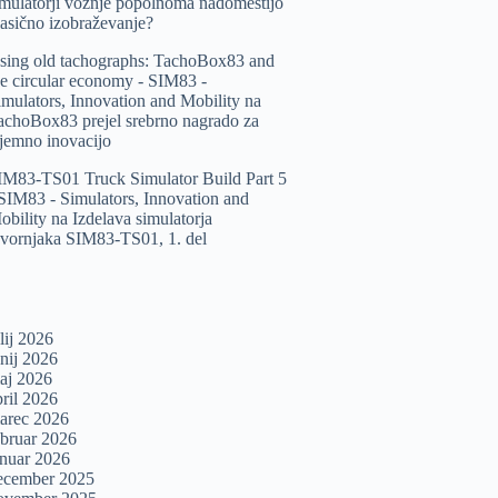
imulatorji vožnje popolnoma nadomestijo
lasično izobraževanje?
sing old tachographs: TachoBox83 and
he circular economy - SIM83 -
imulators, Innovation and Mobility
na
achoBox83 prejel srebrno nagrado za
zjemno inovacijo
IM83-TS01 Truck Simulator Build Part 5
 SIM83 - Simulators, Innovation and
obility
na
Izdelava simulatorja
ovornjaka SIM83-TS01, 1. del
lij 2026
unij 2026
aj 2026
pril 2026
arec 2026
ebruar 2026
anuar 2026
ecember 2025