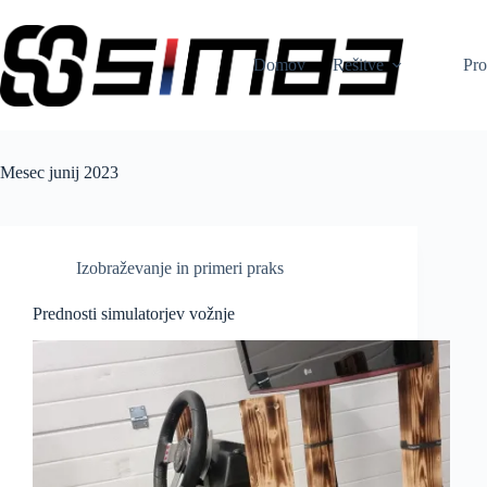
Skip
to
content
Domov
Rešitve
Pro
Mesec
junij 2023
Izobraževanje in primeri praks
Prednosti simulatorjev vožnje