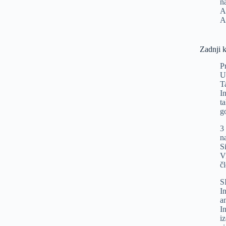
n
A
A
Zadnji 
P
U
T
I
t
g
3
n
Si
V
č
S
In
a
I
i