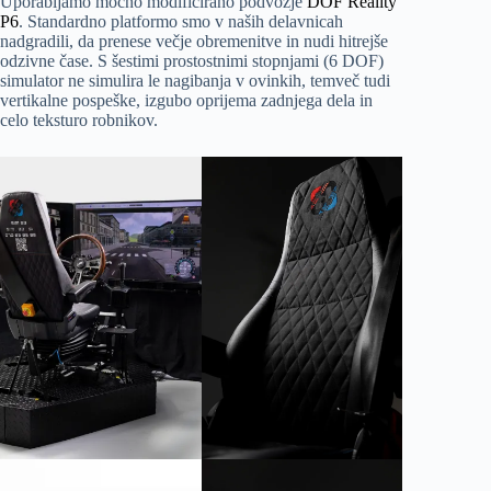
Uporabljamo močno modificirano podvozje
DOF Reality
P6
. Standardno platformo smo v naših delavnicah
nadgradili, da prenese večje obremenitve in nudi hitrejše
odzivne čase. S šestimi prostostnimi stopnjami (6 DOF)
simulator ne simulira le nagibanja v ovinkih, temveč tudi
vertikalne pospeške, izgubo oprijema zadnjega dela in
celo teksturo robnikov.