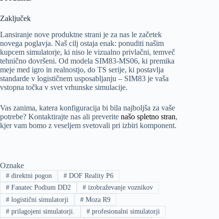
Zaključek
Lansiranje nove produktne strani je za nas le začetek
novega poglavja. Naš cilj ostaja enak: ponuditi našim
kupcem simulatorje, ki niso le vizualno privlačni, temveč
tehnično dovršeni. Od modela SIM83-MS06, ki premika
meje med igro in realnostjo, do TS serije, ki postavlja
standarde v logističnem usposabljanju – SIM83 je vaša
vstopna točka v svet vrhunske simulacije.
Vas zanima, katera konfiguracija bi bila najboljša za vaše
potrebe? Kontaktirajte nas ali preverite
našo spletno stran
,
kjer vam bomo z veseljem svetovali pri izbiri komponent.
Oznake
#
direktni pogon
#
DOF Reality P6
#
Fanatec Podium DD2
#
izobraževanje voznikov
#
logistični simulatorji
#
Moza R9
#
prilagojeni simulatorji.
#
profesionalni simulatorji