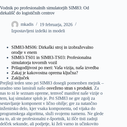
Vodnik po profesionalnih simulatorjih SIM83: Od
dirkališč do logističnih centrov
mkadis
19 februarja, 2026
Izpostavljeni izdelki in modeli
SIM83-MS06: Dirkaški stroj in izobraževalno
orodje v enem
SIM83-TS01 in SIM83-TS03: Profesionalna
simulatorja tovornih vozil
Prilagodljivost po meri: Vaša vizija, naša izvedba
Zakaj je kakovostna oprema ključna?
Zaključek
Prejšnji teden smo pri SIM83 dosegli pomemben mejnik –
uradno smo lansirali našo
osveženo stran s produkti
. Za
nas to ni le seznam opreme, temveč manifest naše vizije o
tem, kaj simulator sploh je. Pri SIM83 ne gre zgolj za
sestavljanje komponent v lično ohišje; gre za natančno
inženirsko delo, kjer vsaka komponenta, od vijaka do
programskega algoritma, služi svojemu namenu. Ne glede
na to, ali ste profesionalni e-športnik, ki išče tisti zadnji
delček sekunde, ali podjetje, ki želi varno in učinkovito