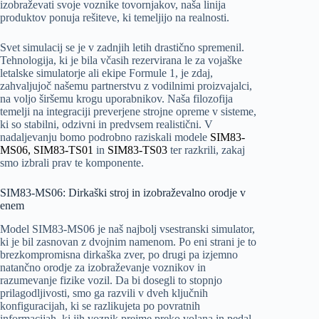
izobraževati svoje voznike tovornjakov, naša linija
produktov ponuja rešiteve, ki temeljijo na realnosti.
Svet simulacij se je v zadnjih letih drastično spremenil.
Tehnologija, ki je bila včasih rezervirana le za vojaške
letalske simulatorje ali ekipe Formule 1, je zdaj,
zahvaljujoč našemu partnerstvu z vodilnimi proizvajalci,
na voljo širšemu krogu uporabnikov. Naša filozofija
temelji na integraciji preverjene strojne opreme v sisteme,
ki so stabilni, odzivni in predvsem realistični. V
nadaljevanju bomo podrobno raziskali modele
SIM83-
MS06,
SIM83-TS01
in
SIM83-TS03
ter razkrili, zakaj
smo izbrali prav te komponente.
SIM83-MS06: Dirkaški stroj in izobraževalno orodje v
enem
Model SIM83-MS06 je naš najbolj vsestranski simulator,
ki je bil zasnovan z dvojnim namenom. Po eni strani je to
brezkompromisna dirkaška zver, po drugi pa izjemno
natančno orodje za izobraževanje voznikov in
razumevanje fizike vozil. Da bi dosegli to stopnjo
prilagodljivosti, smo ga razvili v dveh ključnih
konfiguracijah, ki se razlikujeta po povratnih
informacijah, ki jih voznik prejme preko volana in pedal.