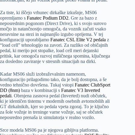
Za tiste, ki iščejo vrhunec dirkaške izkušnje, MS06
opremljamo s
Fanatec Podium DD2
. Gre za bazo z
neposrednim pogonom (Direct Drive), ki s svojo surovo
močjo in natančnostjo omogoča, da voznik začuti vsako
neravnine na stezi in najmanjšo izgubo oprijema. V tej
konfiguraciji uporabljamo
Fanatec CSL Elite V2 pedala
z
“load cell” tehnologijo na zavori. Za razliko od običajnih
pedal, ki merijo pot stopalke, load cell meri dejanski
pritisk, kar omogoča razvoj mišičnega spomina, ključnega
za dosledno zaviranje v stresnih situacijah na dirki.
Kadar MS06 služi izobraževalnim namenom,
konfiguracijo prilagodimo tako, da je bolj dostopna, a še
vedno tehnično dovršena. Tukaj vstopi
Fanatec ClubSport
DD (8nm)
baza v kombinaciji s
Fanatec V3 Inverted
pedali
. Obrnjena zasnova pedal (Inverted) nudi občutek,
ki je identičen tistemu v modernih osebnih avtomobilih ali
GT dirkalnikih, kjer so pedala vpeta zgoraj. To je ključno
za šole vožnje in treninge varne vožnje, saj se občutek
neposredno prenaša iz simulatorja v realno vozilo.
Srce modela MS06 pa je njegova gibljiva platforma.