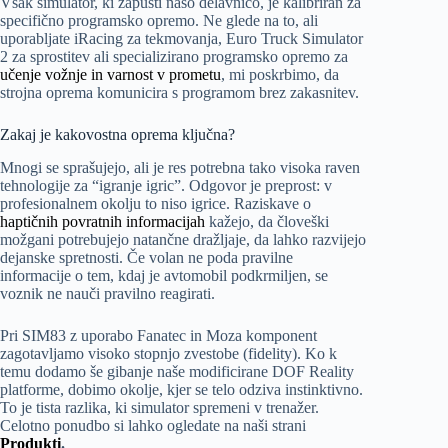
Vsak simulator, ki zapusti našo delavnico, je kalibriran za
specifično programsko opremo. Ne glede na to, ali
uporabljate iRacing za tekmovanja, Euro Truck Simulator
2 za sprostitev ali specializirano programsko opremo za
učenje vožnje in varnost v prometu
, mi poskrbimo, da
strojna oprema komunicira s programom brez zakasnitev.
Zakaj je kakovostna oprema ključna?
Mnogi se sprašujejo, ali je res potrebna tako visoka raven
tehnologije za “igranje igric”. Odgovor je preprost: v
profesionalnem okolju to niso igrice. Raziskave o
haptičnih povratnih informacijah
kažejo, da človeški
možgani potrebujejo natančne dražljaje, da lahko razvijejo
dejanske spretnosti. Če volan ne poda pravilne
informacije o tem, kdaj je avtomobil podkrmiljen, se
voznik ne nauči pravilno reagirati.
Pri SIM83 z uporabo Fanatec in Moza komponent
zagotavljamo visoko stopnjo zvestobe (fidelity). Ko k
temu dodamo še gibanje naše modificirane DOF Reality
platforme, dobimo okolje, kjer se telo odziva instinktivno.
To je tista razlika, ki simulator spremeni v trenažer.
Celotno ponudbo si lahko ogledate na naši strani
Produkti
.