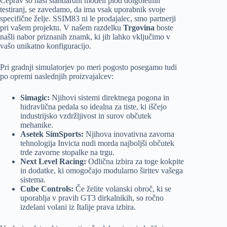
Čeprav so naši standardni modeli plod dolgoletnih
testiranj, se zavedamo, da ima vsak uporabnik svoje
specifične želje. SSIM83 ni le prodajalec, smo partnerji
pri vašem projektu. V našem razdelku
Trgovina
boste
našli nabor priznanih znamk, ki jih lahko vključimo v
vašo unikatno konfiguracijo.
Pri gradnji simulatorjev po meri pogosto posegamo tudi
po opremi naslednjih proizvajalcev:
Simagic:
Njihovi sistemi direktnega pogona in
hidravlična pedala so idealna za tiste, ki iščejo
industrijsko vzdržljivost in surov občutek
mehanike.
Asetek SimSports:
Njihova inovativna zavorna
tehnologija Invicta nudi morda najboljši občutek
trde zavorne stopalke na trgu.
Next Level Racing:
Odlična izbira za toge kokpite
in dodatke, ki omogočajo modularno širitev vašega
sistema.
Cube Controls:
Če želite volanski obroč, ki se
uporablja v pravih GT3 dirkalnikih, so ročno
izdelani volani iz Italije prava izbira.