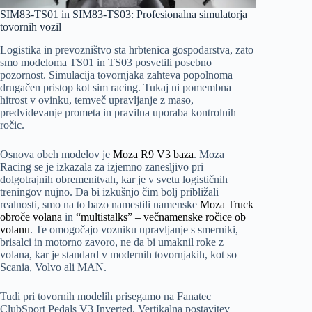
SIM83-TS01 in SIM83-TS03: Profesionalna simulatorja
tovornih vozil
Logistika in prevozništvo sta hrbtenica gospodarstva, zato
smo modeloma TS01 in TS03 posvetili posebno
pozornost. Simulacija tovornjaka zahteva popolnoma
drugačen pristop kot sim racing. Tukaj ni pomembna
hitrost v ovinku, temveč upravljanje z maso,
predvidevanje prometa in pravilna uporaba kontrolnih
ročic.
Osnova obeh modelov je
Moza R9 V3 baza
. Moza
Racing se je izkazala za izjemno zanesljivo pri
dolgotrajnih obremenitvah, kar je v svetu logističnih
treningov nujno. Da bi izkušnjo čim bolj približali
realnosti, smo na to bazo namestili namenske
Moza Truck
obroče volana
in
“multistalks” – večnamenske ročice ob
volanu
. Te omogočajo vozniku upravljanje s smerniki,
brisalci in motorno zavoro, ne da bi umaknil roke z
volana, kar je standard v modernih tovornjakih, kot so
Scania, Volvo ali MAN.
Tudi pri tovornih modelih prisegamo na Fanatec
ClubSport Pedals V3 Inverted. Vertikalna postavitev