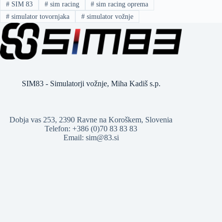
#
SIM 83
#
sim racing
#
sim racing oprema
#
simulator tovornjaka
#
simulator vožnje
SIM83 - Simulatorji vožnje, Miha Kadiš s.p.
Dobja vas 253, 2390 Ravne na Koroškem, Slovenia
Telefon: +386 (0)70 83 83 83
Email:
sim@83.si