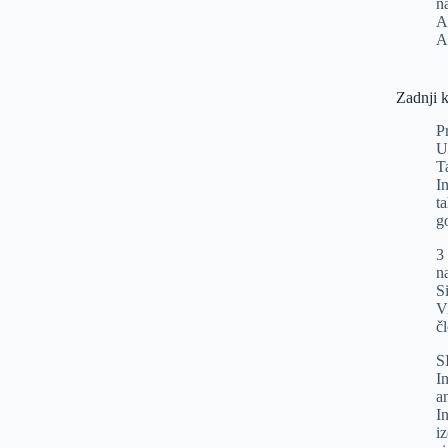
n
A
A
Zadnji 
P
U
T
I
t
g
3
n
Si
V
č
S
In
a
I
i