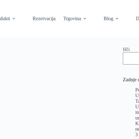
dukti
Rezervacija
Trgovina
Blog
D
Išči
Zadnje 
P
U
T
U
i
u
K
n
3