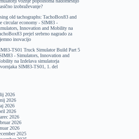
imulatorji vožnje popolnoma nadomestijo
lasično izobraževanje?
sing old tachographs: TachoBox83 and
he circular economy - SIM83 -
imulators, Innovation and Mobility
na
achoBox83 prejel srebrno nagrado za
zjemno inovacijo
IM83-TS01 Truck Simulator Build Part 5
 SIM83 - Simulators, Innovation and
obility
na
Izdelava simulatorja
ovornjaka SIM83-TS01, 1. del
lij 2026
unij 2026
aj 2026
pril 2026
arec 2026
ebruar 2026
anuar 2026
ecember 2025