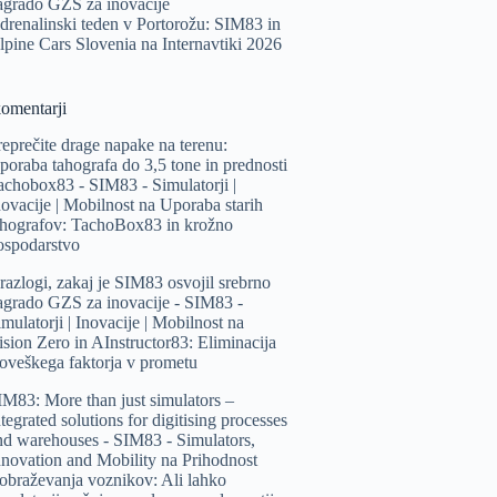
agrado GZS za inovacije
drenalinski teden v Portorožu: SIM83 in
lpine Cars Slovenia na Internavtiki 2026
komentarji
reprečite drage napake na terenu:
poraba tahografa do 3,5 tone in prednosti
achobox83 - SIM83 - Simulatorji |
novacije | Mobilnost
na
Uporaba starih
ahografov: TachoBox83 in krožno
ospodarstvo
 razlogi, zakaj je SIM83 osvojil srebrno
agrado GZS za inovacije - SIM83 -
mulatorji | Inovacije | Mobilnost
na
ision Zero in AInstructor83: Eliminacija
loveškega faktorja v prometu
IM83: More than just simulators –
tegrated solutions for digitising processes
nd warehouses - SIM83 - Simulators,
nnovation and Mobility
na
Prihodnost
zobraževanja voznikov: Ali lahko