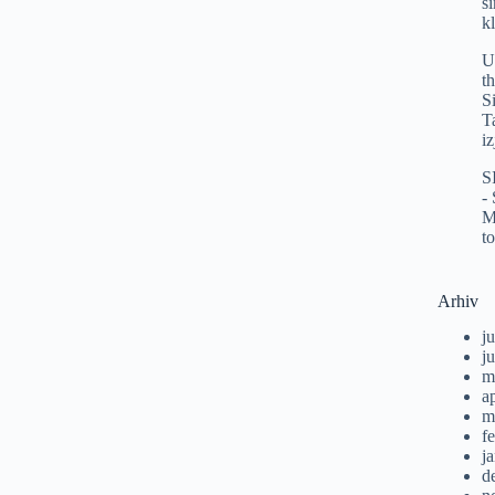
s
k
U
t
S
T
i
S
-
M
t
Arhiv
ju
j
m
a
m
f
j
d