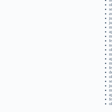
n
o
s
a
ju
j
m
a
m
f
n
o
m
a
m
f
d
o
s
j
m
a
f
o