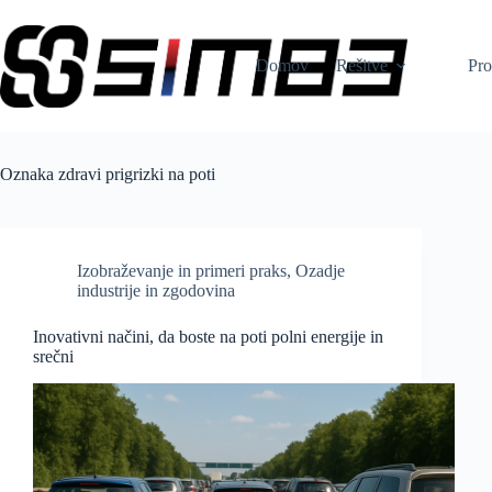
Skip
to
content
Domov
Rešitve
Pro
Oznaka
zdravi prigrizki na poti
Izobraževanje in primeri praks
,
Ozadje
industrije in zgodovina
Inovativni načini, da boste na poti polni energije in
srečni