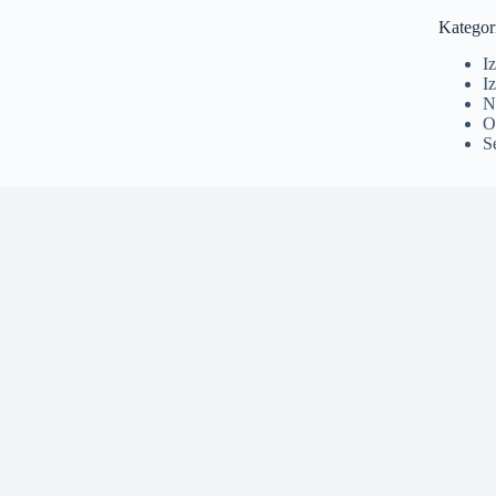
Kategor
I
Iz
N
O
S