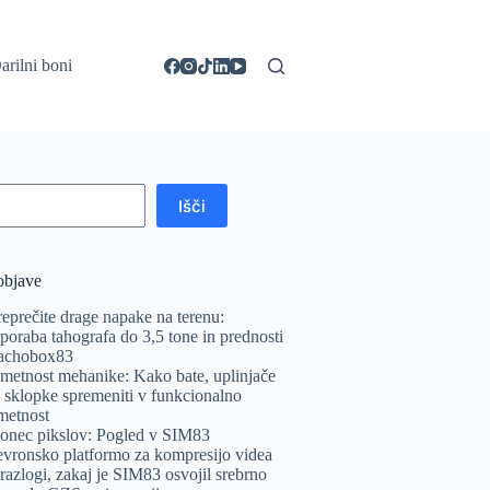
arilni boni
Išči
objave
reprečite drage napake na terenu:
poraba tahografa do 3,5 tone in prednosti
achobox83
metnost mehanike: Kako bate, uplinjače
n sklopke spremeniti v funkcionalno
metnost
onec pikslov: Pogled v SIM83
evronsko platformo za kompresijo videa
 razlogi, zakaj je SIM83 osvojil srebrno