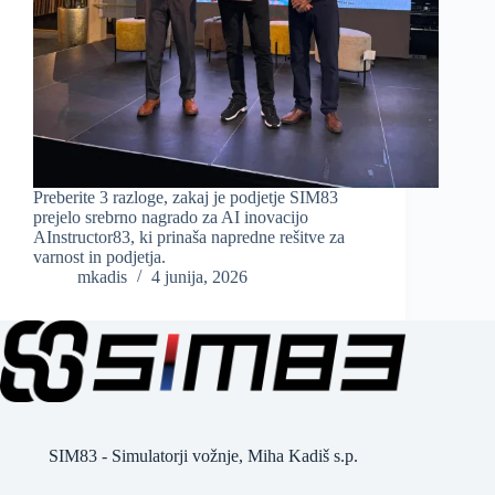
Preberite 3 razloge, zakaj je podjetje SIM83
prejelo srebrno nagrado za AI inovacijo
AInstructor83, ki prinaša napredne rešitve za
varnost in podjetja.
mkadis
4 junija, 2026
SIM83 - Simulatorji vožnje, Miha Kadiš s.p.