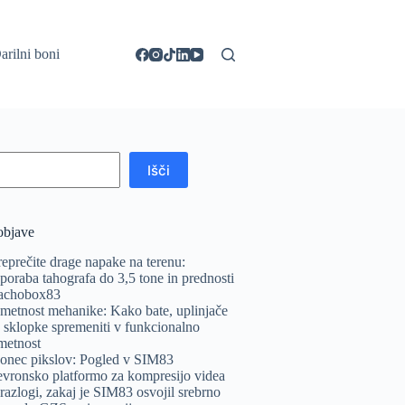
arilni boni
Išči
objave
reprečite drage napake na terenu:
poraba tahografa do 3,5 tone in prednosti
achobox83
metnost mehanike: Kako bate, uplinjače
n sklopke spremeniti v funkcionalno
metnost
onec pikslov: Pogled v SIM83
evronsko platformo za kompresijo videa
 razlogi, zakaj je SIM83 osvojil srebrno