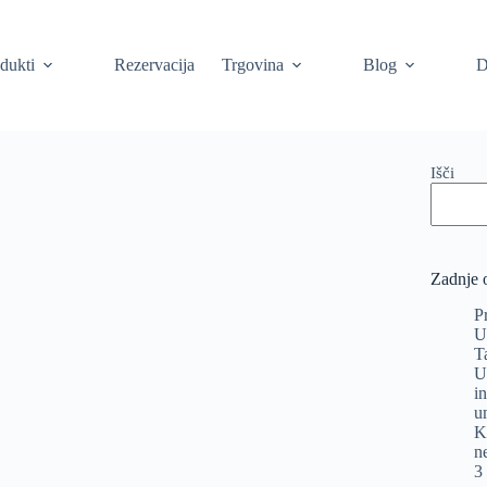
dukti
Rezervacija
Trgovina
Blog
D
Išči
Zadnje 
P
U
T
U
i
u
K
n
3