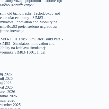
imulatorji vožnje popolnoma nadomestijo
lasično izobraževanje?
sing old tachographs: TachoBox83 and
he circular economy - SIM83 -
imulators, Innovation and Mobility
na
achoBox83 prejel srebrno nagrado za
zjemno inovacijo
IM83-TS01 Truck Simulator Build Part 5
 SIM83 - Simulators, Innovation and
obility
na
Izdelava simulatorja
ovornjaka SIM83-TS01, 1. del
lij 2026
unij 2026
aj 2026
pril 2026
arec 2026
ebruar 2026
anuar 2026
ecember 2025