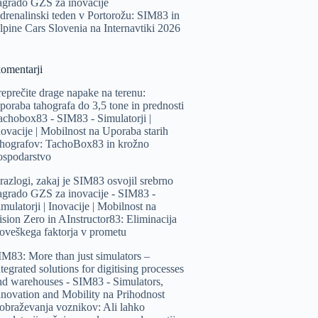
agrado GZS za inovacije
drenalinski teden v Portorožu: SIM83 in
lpine Cars Slovenia na Internavtiki 2026
komentarji
reprečite drage napake na terenu:
poraba tahografa do 3,5 tone in prednosti
achobox83 - SIM83 - Simulatorji |
novacije | Mobilnost
na
Uporaba starih
ahografov: TachoBox83 in krožno
ospodarstvo
 razlogi, zakaj je SIM83 osvojil srebrno
agrado GZS za inovacije - SIM83 -
mulatorji | Inovacije | Mobilnost
na
ision Zero in AInstructor83: Eliminacija
loveškega faktorja v prometu
IM83: More than just simulators –
tegrated solutions for digitising processes
nd warehouses - SIM83 - Simulators,
nnovation and Mobility
na
Prihodnost
zobraževanja voznikov: Ali lahko