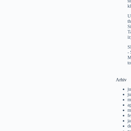
s
k
U
t
S
T
i
S
-
M
t
Arhiv
ju
j
m
a
m
f
j
d