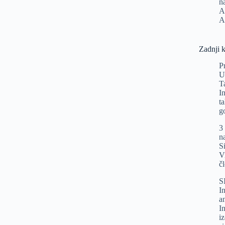
n
A
A
Zadnji 
P
U
T
I
t
g
3
n
Si
V
č
S
In
a
I
i