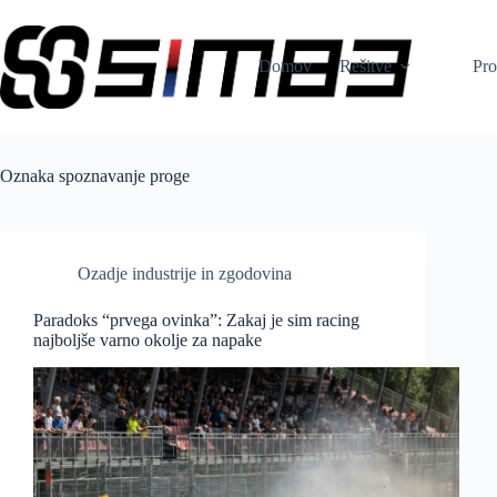
Skip
to
content
Domov
Rešitve
Pro
Oznaka
spoznavanje proge
Ozadje industrije in zgodovina
Paradoks “prvega ovinka”: Zakaj je sim racing
najboljše varno okolje za napake