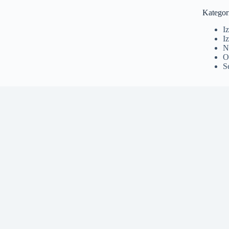
Kategor
I
Iz
N
O
S