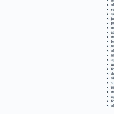
n
o
s
a
ju
j
m
a
m
f
n
o
m
a
m
f
d
o
s
j
m
a
f
o