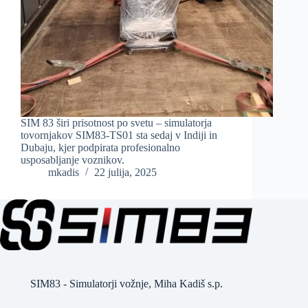
SIM 83 širi prisotnost po svetu – simulatorja
tovornjakov SIM83-TS01 sta sedaj v Indiji in
Dubaju, kjer podpirata profesionalno
usposabljanje voznikov.
mkadis
22 julija, 2025
SIM83 - Simulatorji vožnje, Miha Kadiš s.p.