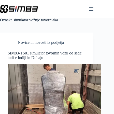
Skip
to
content
Oznaka
simulator vožnje tovornjaka
Novice in novosti iz podjetja
SIM83-TS01 simulator tovornih vozil od sedaj
tudi v Indiji in Dubaju