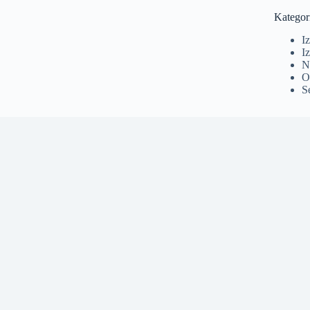
Kategor
I
Iz
N
O
S