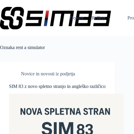
Skip
to
content
Domov
Rešitve
Pro
Oznaka
rent a simulator
Novice in novosti iz podjetja
SIM 83 z novo spletno stranjo in angleško različico