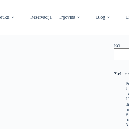
dukti
Rezervacija
Trgovina
Blog
D
Išči
Zadnje 
P
U
T
U
i
u
K
n
3