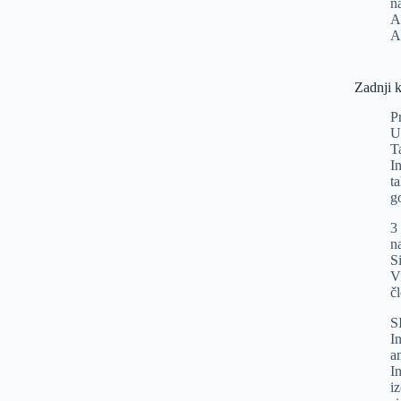
n
A
A
Zadnji 
P
U
T
I
t
g
3
n
Si
V
č
S
In
a
I
i