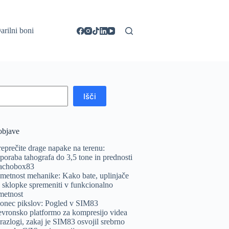
arilni boni
Išči
objave
reprečite drage napake na terenu:
poraba tahografa do 3,5 tone in prednosti
achobox83
metnost mehanike: Kako bate, uplinjače
n sklopke spremeniti v funkcionalno
metnost
onec pikslov: Pogled v SIM83
evronsko platformo za kompresijo videa
 razlogi, zakaj je SIM83 osvojil srebrno