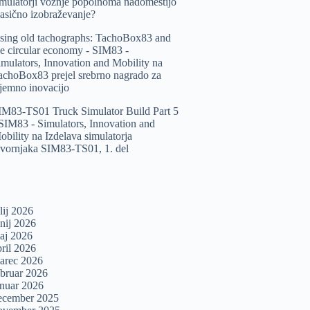
imulatorji vožnje popolnoma nadomestijo
lasično izobraževanje?
sing old tachographs: TachoBox83 and
he circular economy - SIM83 -
imulators, Innovation and Mobility
na
achoBox83 prejel srebrno nagrado za
zjemno inovacijo
IM83-TS01 Truck Simulator Build Part 5
 SIM83 - Simulators, Innovation and
obility
na
Izdelava simulatorja
ovornjaka SIM83-TS01, 1. del
lij 2026
unij 2026
aj 2026
pril 2026
arec 2026
ebruar 2026
anuar 2026
ecember 2025