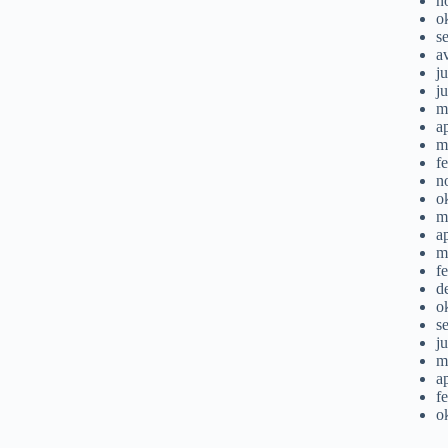
n
o
s
a
ju
j
m
a
m
f
n
o
m
a
m
f
d
o
s
j
m
a
f
o