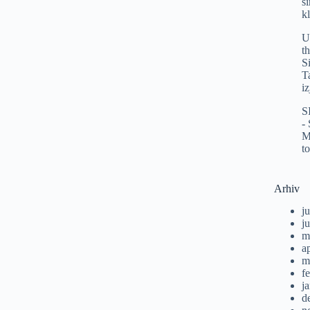
s
k
U
t
S
T
i
S
-
M
t
Arhiv
ju
j
m
a
m
f
j
d