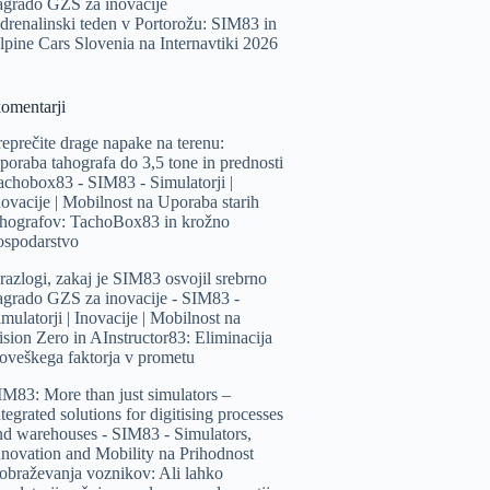
agrado GZS za inovacije
drenalinski teden v Portorožu: SIM83 in
lpine Cars Slovenia na Internavtiki 2026
komentarji
reprečite drage napake na terenu:
poraba tahografa do 3,5 tone in prednosti
achobox83 - SIM83 - Simulatorji |
novacije | Mobilnost
na
Uporaba starih
ahografov: TachoBox83 in krožno
ospodarstvo
 razlogi, zakaj je SIM83 osvojil srebrno
agrado GZS za inovacije - SIM83 -
mulatorji | Inovacije | Mobilnost
na
ision Zero in AInstructor83: Eliminacija
loveškega faktorja v prometu
IM83: More than just simulators –
tegrated solutions for digitising processes
nd warehouses - SIM83 - Simulators,
nnovation and Mobility
na
Prihodnost
zobraževanja voznikov: Ali lahko