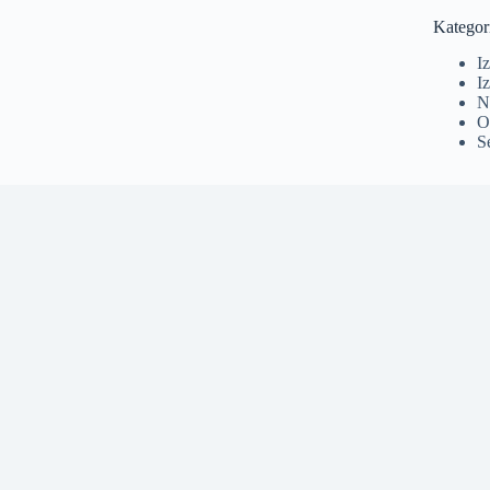
Kategor
I
Iz
N
O
S