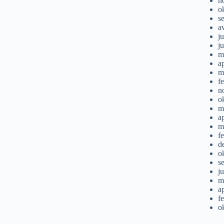
n
o
s
a
ju
j
m
a
m
f
n
o
m
a
m
f
d
o
s
j
m
a
f
o