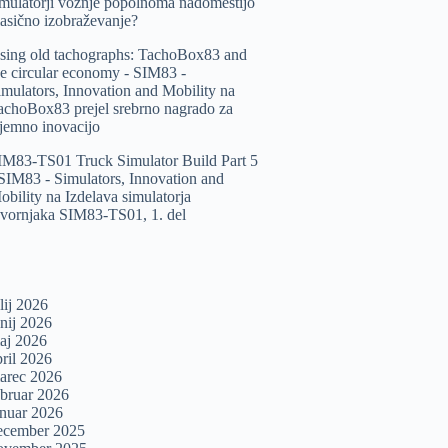
imulatorji vožnje popolnoma nadomestijo
lasično izobraževanje?
sing old tachographs: TachoBox83 and
he circular economy - SIM83 -
imulators, Innovation and Mobility
na
achoBox83 prejel srebrno nagrado za
zjemno inovacijo
IM83-TS01 Truck Simulator Build Part 5
 SIM83 - Simulators, Innovation and
obility
na
Izdelava simulatorja
ovornjaka SIM83-TS01, 1. del
lij 2026
unij 2026
aj 2026
pril 2026
arec 2026
ebruar 2026
anuar 2026
ecember 2025