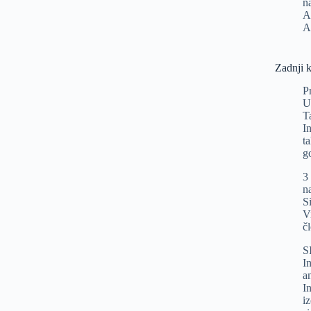
n
A
A
Zadnji 
P
U
T
I
t
g
3
n
Si
V
č
S
In
a
I
i