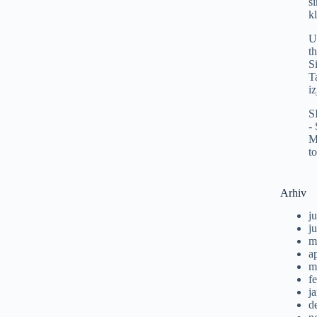
s
k
U
t
S
T
i
S
-
M
t
Arhiv
ju
j
m
a
m
f
j
d