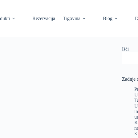
dukti
Rezervacija
Trgovina
Blog
D
Išči
Zadnje 
P
U
T
U
i
u
K
n
3