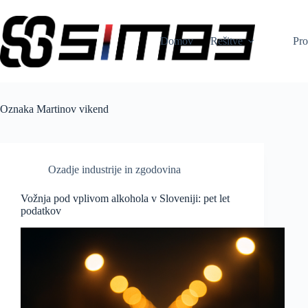
Skip
to
content
Domov
Rešitve
Pro
Oznaka
Martinov vikend
Ozadje industrije in zgodovina
Vožnja pod vplivom alkohola v Sloveniji: pet let
podatkov