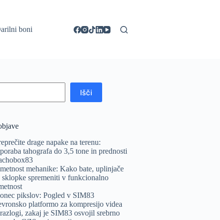
arilni boni
Išči
objave
reprečite drage napake na terenu:
poraba tahografa do 3,5 tone in prednosti
achobox83
metnost mehanike: Kako bate, uplinjače
n sklopke spremeniti v funkcionalno
metnost
onec pikslov: Pogled v SIM83
evronsko platformo za kompresijo videa
 razlogi, zakaj je SIM83 osvojil srebrno