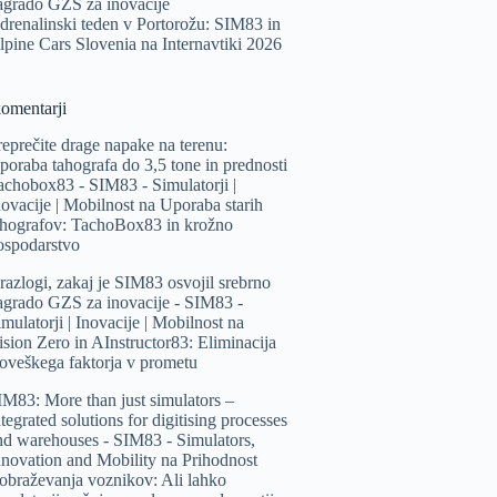
agrado GZS za inovacije
drenalinski teden v Portorožu: SIM83 in
lpine Cars Slovenia na Internavtiki 2026
komentarji
reprečite drage napake na terenu:
poraba tahografa do 3,5 tone in prednosti
achobox83 - SIM83 - Simulatorji |
novacije | Mobilnost
na
Uporaba starih
ahografov: TachoBox83 in krožno
ospodarstvo
 razlogi, zakaj je SIM83 osvojil srebrno
agrado GZS za inovacije - SIM83 -
mulatorji | Inovacije | Mobilnost
na
ision Zero in AInstructor83: Eliminacija
loveškega faktorja v prometu
IM83: More than just simulators –
tegrated solutions for digitising processes
nd warehouses - SIM83 - Simulators,
nnovation and Mobility
na
Prihodnost
zobraževanja voznikov: Ali lahko