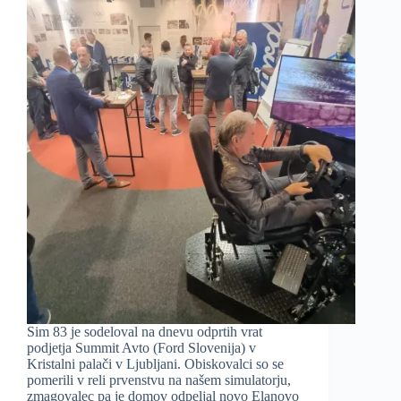
Sim 83 je sodeloval na dnevu odprtih vrat
podjetja Summit Avto (Ford Slovenija) v
Kristalni palači v Ljubljani. Obiskovalci so se
pomerili v reli prvenstvu na našem simulatorju,
zmagovalec pa je domov odpeljal novo Elanovo