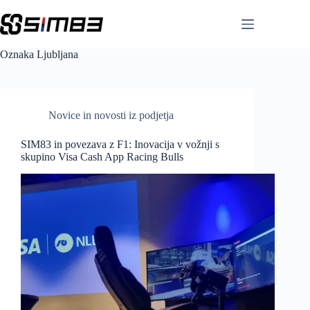
Skip
to
content
Oznaka
Ljubljana
Novice in novosti iz podjetja
SIM83 in povezava z F1: Inovacija v vožnji s
skupino Visa Cash App Racing Bulls