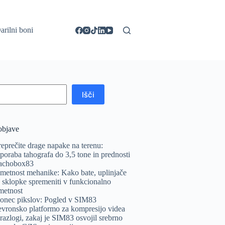
arilni boni
Išči
objave
reprečite drage napake na terenu:
poraba tahografa do 3,5 tone in prednosti
achobox83
metnost mehanike: Kako bate, uplinjače
n sklopke spremeniti v funkcionalno
metnost
onec pikslov: Pogled v SIM83
evronsko platformo za kompresijo videa
 razlogi, zakaj je SIM83 osvojil srebrno