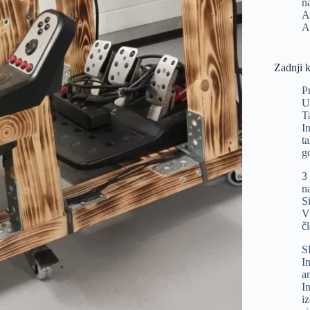
n
A
A
Zadnji 
P
U
T
I
t
g
3
n
Si
V
č
S
In
a
I
i