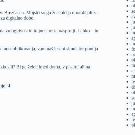
n
o
s
 Brezčasen. Mojstri so ga že stoletja uporabljali za
a
za digitalno dobo.
ju
j
 zmogljivost in trajnost nista nasprotji. Lahko – in
m
a
m
umetnost oblikovanja, vam naš leseni simulator ponuja
f
n
o
m
usili? Bi ga želeli imeti doma, v pisarni ali na
a
m
f
je! ⬇️
d
o
s
j
m
a
f
o