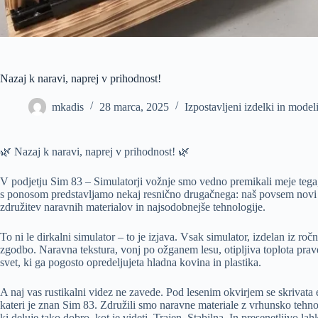
Nazaj k naravi, naprej v prihodnost!
mkadis
28 marca, 2025
Izpostavljeni izdelki in model
🌿 Nazaj k naravi, naprej v prihodnost! 🌿
V podjetju Sim 83 – Simulatorji vožnje smo vedno premikali meje tega,
s ponosom predstavljamo nekaj resnično drugačnega: naš povsem novi l
združitev naravnih materialov in najsodobnejše tehnologije.
To ni le dirkalni simulator – to je izjava. Vsak simulator, izdelan iz ro
zgodbo. Naravna tekstura, vonj po ožganem lesu, otipljiva toplota prave
svet, ki ga pogosto opredeljujeta hladna kovina in plastika.
A naj vas rustikalni videz ne zavede. Pod lesenim okvirjem se skrivata
kateri je znan Sim 83. Združili smo naravne materiale z vrhunsko tehnolo
ki deluje tako dobro, kot je videti. Trajen. Stabilna. In presenetljivo lah