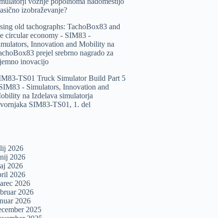
imulatorji vožnje popolnoma nadomestijo
lasično izobraževanje?
sing old tachographs: TachoBox83 and
he circular economy - SIM83 -
imulators, Innovation and Mobility
na
achoBox83 prejel srebrno nagrado za
zjemno inovacijo
IM83-TS01 Truck Simulator Build Part 5
 SIM83 - Simulators, Innovation and
obility
na
Izdelava simulatorja
ovornjaka SIM83-TS01, 1. del
lij 2026
unij 2026
aj 2026
pril 2026
arec 2026
ebruar 2026
anuar 2026
ecember 2025