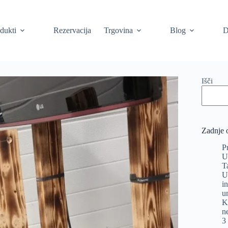
dukti
Rezervacija
Trgovina
Blog
D
Išči
Zadnje 
P
U
T
U
i
u
K
n
3