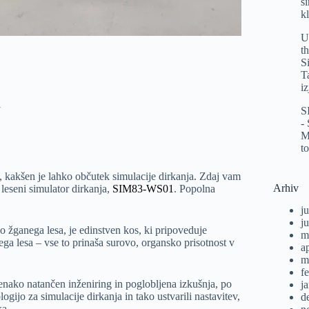
s
k
U
t
S
T
i
i
S
-
M
t
 kakšen je lahko občutek simulacije dirkanja. Zdaj vam
Arhiv
eseni simulator dirkanja,
SIM83-WS01
. Popolna
ju
j
čno žganega lesa, je edinstven kos, ki pripoveduje
m
ga lesa – vse to prinaša surovo, organsko prisotnost v
a
m
f
 enako natančen inženiring in poglobljena izkušnja, po
j
gijo za simulacije dirkanja in tako ustvarili nastavitev,
d
ka.