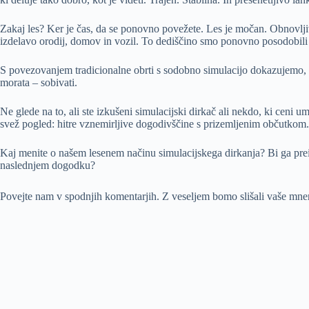
Zakaj les? Ker je čas, da se ponovno povežete. Les je močan. Obnovljiv.
izdelavo orodij, domov in vozil. To dediščino smo ponovno posodobili 
S povezovanjem tradicionalne obrti s sodobno simulacijo dokazujemo, da
morata – sobivati.
Ne glede na to, ali ste izkušeni simulacijski dirkač ali nekdo, ki ceni 
svež pogled: hitre vznemirljive dogodivščine s prizemljenim občutkom.
Kaj menite o našem lesenem načinu simulacijskega dirkanja? Bi ga preizk
naslednjem dogodku?
Povejte nam v spodnjih komentarjih. Z veseljem bomo slišali vaše mnen