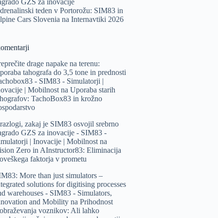
agrado GZS za inovacije
drenalinski teden v Portorožu: SIM83 in
lpine Cars Slovenia na Internavtiki 2026
komentarji
reprečite drage napake na terenu:
poraba tahografa do 3,5 tone in prednosti
achobox83 - SIM83 - Simulatorji |
novacije | Mobilnost
na
Uporaba starih
ahografov: TachoBox83 in krožno
ospodarstvo
 razlogi, zakaj je SIM83 osvojil srebrno
agrado GZS za inovacije - SIM83 -
mulatorji | Inovacije | Mobilnost
na
ision Zero in AInstructor83: Eliminacija
loveškega faktorja v prometu
IM83: More than just simulators –
tegrated solutions for digitising processes
nd warehouses - SIM83 - Simulators,
nnovation and Mobility
na
Prihodnost
zobraževanja voznikov: Ali lahko