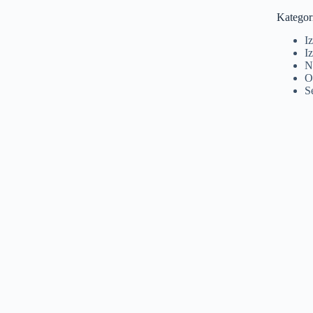
Kategor
I
Iz
N
O
S